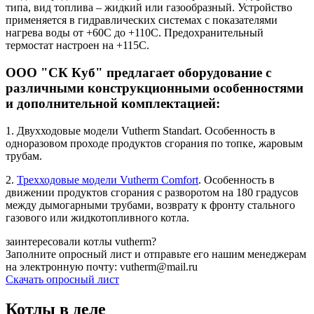
типа, вид топлива – жидкий или газообразный. Устройство
применяется в гидравлических системах с показателями
нагрева воды от +60С до +110С. Предохранительный
термостат настроен на +115С.
ООО "СК Куб" предлагает оборудование с
различными конструкционными особенностями
и дополнительной комплектацией:
1. Двухходовые модели Vutherm Standart. Особенность в
одноразовом проходе продуктов сгорания по топке, жаровым
трубам.
2.
Трехходовые модели Vutherm Comfort
. Особенность в
движении продуктов сгорания с разворотом на 180 градусов
между дымогарными трубами, возврату к фронту стального
газового или жидкотопливного котла.
заинтересовали котлы vutherm?
Заполните опросный лист и отправьте его нашим менеджерам
на электронную почту: vutherm@mail.ru
Скачать опросный лист
Котлы в деле