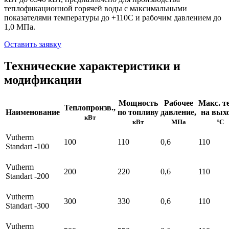
теплофикационной горячей воды с максимальными
показателями температуры до +110С и рабочим давлением до
1,0 МПа.
Оставить заявку
Технические характеристики и
модификации
Мощность
Рабочее
Макс. т
Теплопроизв.,
Наименование
по топливу
давление,
на выхо
кВт
кВт
МПа
°С
Vutherm
100
110
0,6
110
Standart -100
Vutherm
200
220
0,6
110
Standart -200
Vutherm
300
330
0,6
110
Standart -300
Vutherm